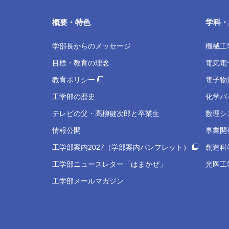
概要・特色
学科・
学部長からのメッセージ
機械工
目標・教育の理念
電気電
教育ポリシー
電子物
工学部の歴史
化学バ
テレビの父・高柳健次郎と卒業生
数理シ
情報公開
事業開
工学部案内2027（学部案内パンフレット）
創造科
工学部ニュースレター「はまかぜ」
光医工
工学部メールマガジン