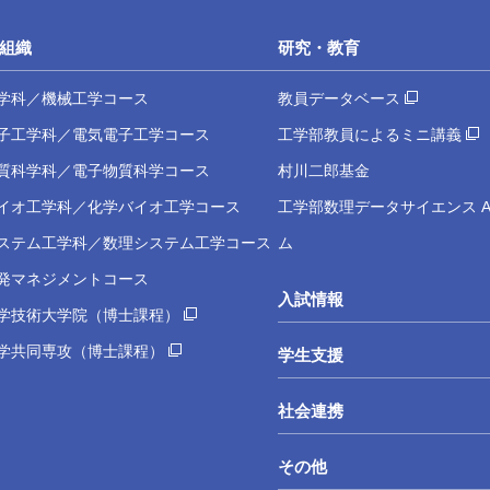
組織
研究・教育
学科／機械工学コース
教員データベース
子工学科／電気電子工学コース
工学部教員によるミニ講義
質科学科／電子物質科学コース
村川二郎基金
イオ工学科／化学バイオ工学コース
工学部数理データサイエンス A
ステム工学科／数理システム工学コース
ム
発マネジメントコース
入試情報
学技術大学院（博士課程）
学共同専攻（博士課程）
学生支援
社会連携
その他