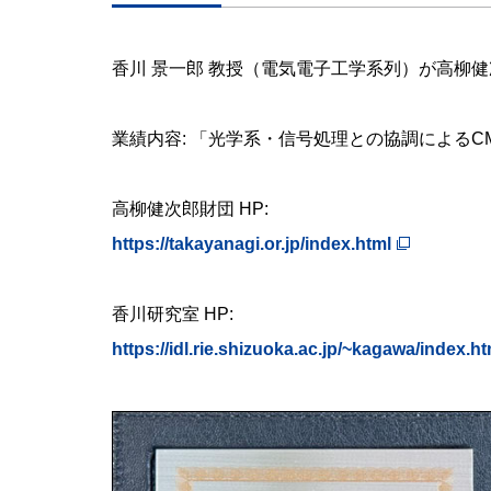
香川 景一郎 教授（電気電子工学系列）が高柳
業績内容: 「光学系・信号処理との協調による
高柳健次郎財団 HP:
https://takayanagi.or.jp/index.html
香川研究室 HP:
https://idl.rie.shizuoka.ac.jp/~kagawa/index.ht