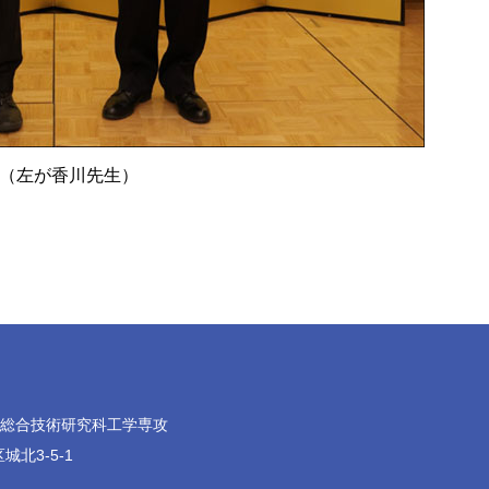
（左が香川先生）
院総合技術研究科工学専攻
城北3-5-1