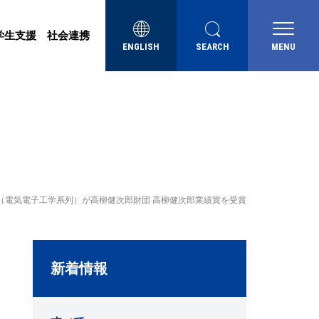
学生支援
社会連携
ENGLISH
SEARCH
MENU
授（電気電子工学系列）が高柳健次郎財団 高柳健次郎業績賞を受賞
新着情報