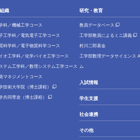
組織
研究・教育
学科／機械工学コース
教員データベース
子工学科／電気電子工学コース
工学部教員によるミニ講義
質科学科／電子物質科学コース
村川二郎基金
イオ工学科／化学バイオ工学コース
工学部数理データサイエンス A
ステム工学科／数理システム工学コース
ム
発マネジメントコース
入試情報
学技術大学院（博士課程）
学共同専攻（博士課程）
学生支援
社会連携
その他