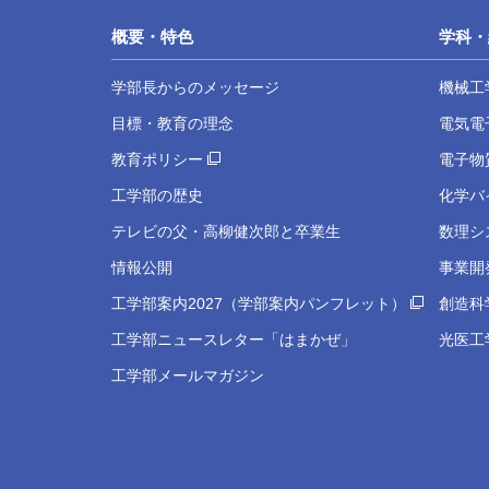
概要・特色
学科・
学部長からのメッセージ
機械工
目標・教育の理念
電気電
教育ポリシー
電子物
工学部の歴史
化学バ
テレビの父・高柳健次郎と卒業生
数理シ
情報公開
事業開
工学部案内2027（学部案内パンフレット）
創造科
工学部ニュースレター「はまかぜ」
光医工
工学部メールマガジン