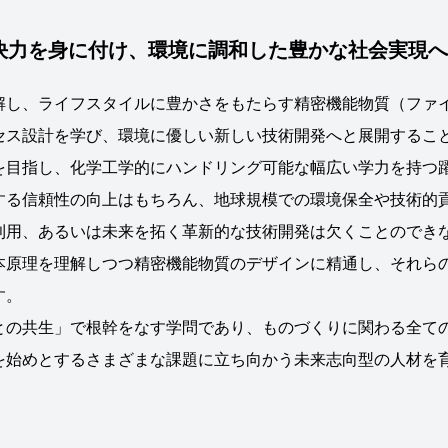
決力を身に付け、環境に調和した豊かな社会実現へ
解し、ライフスタイルに豊かさをもたらす精密機能物質（ファ
セス設計を学び、環境に優しい新しい技術開発へと展開するこ
を目指し、化学工学的にハンドリング可能な幅広い学力を持つ
する信頼性の向上はもちろん、地球規模での環境保全や技術的
利用、あるいは未来を拓く革新的な技術開発は欠くことのでき
本原理を理解しつつ精密機能物質のデザインに精通し、それら
す。
との共生」で根幹をなす学問であり、ものづくりに関わる全て
を始めとするさまざまな課題に立ち向かう未来志向型の人材を