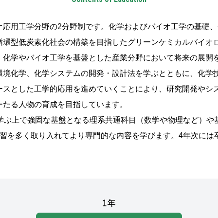
オ応用工学分野の2分野制です。化学およびバイオ工学の基礎
循環型低炭素化社会の構築を目指したグリーンケミカルバイオ
、化学やバイオ工学を基盤とした産業分野において将来の展開
環境化学、化学システムの開発・設計法を学ぶとともに、化学
ースとした工学的応用を進めていくことにより、研究開発やシ
ーたる人物の育成を目指しています。
を学ぶ上で強固な基盤となる理系共通科目（数学や物理など）や
演習を多く取り入れてより専門的な内容を学びます。4年次には