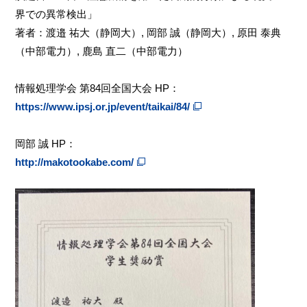
界での異常検出」
著者：渡邉 祐大（静岡大）, 岡部 誠（静岡大）, 原田 泰典
（中部電力）, 鹿島 直二（中部電力）
情報処理学会 第84回全国大会 HP：
https://www.ipsj.or.jp/event/taikai/84/
岡部 誠 HP：
http://makotookabe.com/