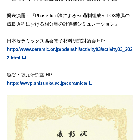
発表演題：『Phase-field法によるSr 過剰組成SrTiO3薄膜の
成長過程における相分離の計算機シミュレーション』
日本セラミックス協会電子材料研究討論会 HP:
http://www.ceramic.or.jp/bdenshi/activity03/activity03_202
2.html
脇谷・坂元研究室 HP:
https://wwp.shizuoka.ac.jp/ceramics/