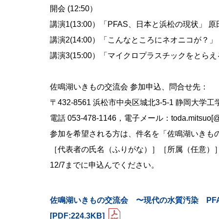
開会 (12:50）
講演1(13:00）「PFAS、日本と浜松の現状」
講演2(14:00）「こんなところにネオニコが？
講演3(15:00）「マイクロプラスチックをとら
佐鳴湖いきもの交流会 参加申込、問合せ先：
〒432-8561 浜松市中央区城北3-5-1 静岡大学
電話 053-478-1146，電子メール：toda.mitsuo[@]s
参加を希望される方は、件名を「佐鳴湖いきもの
［代表者の氏名（ふりがな）］［所属（任意）］を明記し、to
12/7までに申込んでください。
佐鳴湖いきもの交流会 〜現代の水質汚染 PF
[PDF:224.3KB]