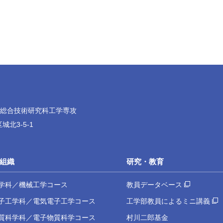
院総合技術研究科工学専攻
城北3-5-1
組織
研究・教育
学科／機械工学コース
教員データベース
子工学科／電気電子工学コース
工学部教員によるミニ講義
質科学科／電子物質科学コース
村川二郎基金