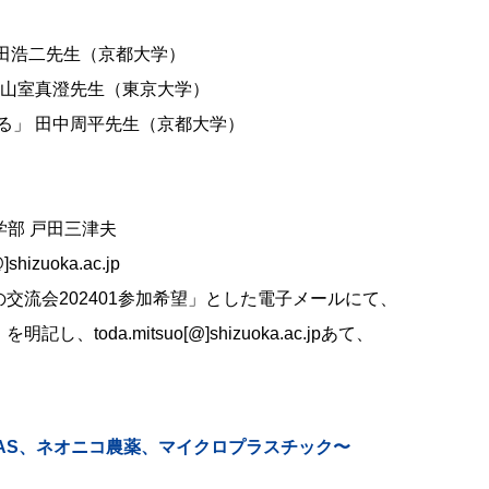
 原田浩二先生（京都大学）
」 山室真澄先生（東京大学）
える」 田中周平先生（京都大学）
工学部 戸田三津夫
hizuoka.ac.jp
交流会202401参加希望」とした電子メールにて、
da.mitsuo[@]shizuoka.ac.jpあて、
AS、ネオニコ農薬、マイクロプラスチック〜