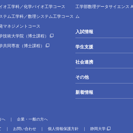
イオ工学科／化学バイオ工学コース
工学部数理データサイエンス A
ステム工学科／数理システム工学コース
ム
発マネジメントコース
入試情報
学技術大学院（博士課程）
学共同専攻（博士課程）
学生支援
社会連携
その他
新着情報
方へ
企業・一般の方へ
て
お問い合わせ
個人情報保護方針
静岡大学