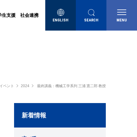
学生支援
社会連携
ENGLISH
SEARCH
MENU
イベント
2024
最終講義：機械工学系列 三浦 憲二郎 教授
新着情報