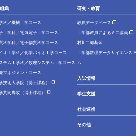
組織
研究・教育
学科／機械工学コース
教員データベース
子工学科／電気電子工学コース
工学部教員によるミニ講義
質科学科／電子物質科学コース
村川二郎基金
イオ工学科／化学バイオ工学コース
工学部数理データサイエンス A
ステム工学科／数理システム工学コース
ム
発マネジメントコース
入試情報
学技術大学院（博士課程）
学共同専攻（博士課程）
学生支援
社会連携
その他