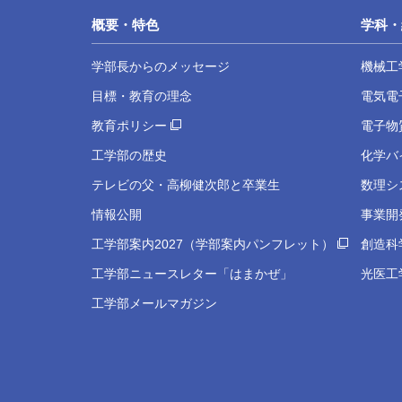
概要・特色
学科・
学部長からのメッセージ
機械工
目標・教育の理念
電気電
教育ポリシー
電子物
工学部の歴史
化学バ
テレビの父・高柳健次郎と卒業生
数理シ
情報公開
事業開
工学部案内2027（学部案内パンフレット）
創造科
工学部ニュースレター「はまかぜ」
光医工
工学部メールマガジン