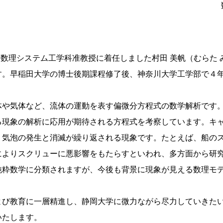
部数理システム工学科准教授に着任しました村田 美帆（むらた
。早稲田大学の博士後期課程修了後、神奈川大学工学部で４
や気体など、流体の運動を表す偏微分方程式の数学解析です
る現象の解析に応用が期待される方程式を考察しています。キ
り気泡の発生と消滅が繰り返される現象です。たとえば、船の
によりスクリューに悪影響をもたらすといわれ、多方面から研
純粋数学に分類されますが、今後も背景に現象が見える数理モ
び教育に一層精進し、静岡大学に微力ながら尽力していきた
いたします。