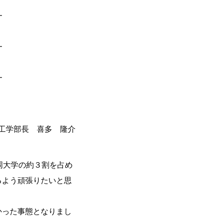
━
━
━
工学部長 喜多 隆介
岡大学の約３割を占め
るよう頑張りたいと思
かった事態となりまし