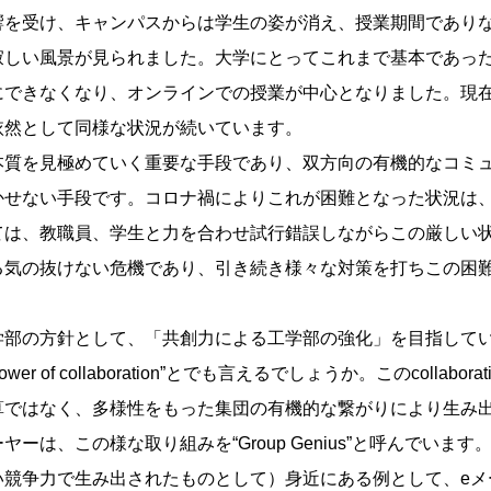
響を受け、キャンパスからは学生の姿が消え、授業期間であり
寂しい風景が見られました。大学にとってこれまで基本であっ
にできなくなり、オンラインでの授業が中心となりました。現
依然として同様な状況が続いています。
質を見極めていく重要な手段であり、双方向の有機的なコミ
かせない手段です。コロナ禍によりこれが困難となった状況は
ては、教職員、学生と力を合わせ試行錯誤しながらこの厳しい
る気の抜けない危機であり、引き続き様々な対策を打ちこの困
部の方針として、「共創力による工学部の強化」を目指して
power of collaboration”とでも言えるでしょうか。このcollab
算ではなく、多様性をもった集団の有機的な繋がりにより生み
ーは、この様な取り組みを“Group Genius”と呼んでいま
い競争力で生み出されたものとして）身近にある例として、eメ