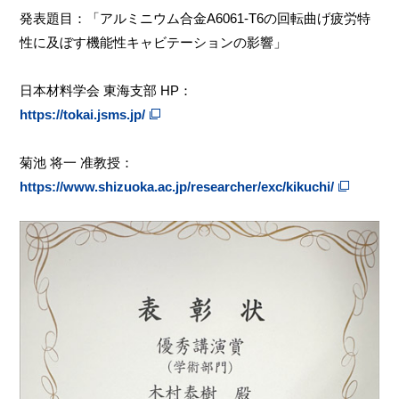
発表題目：「アルミニウム合金A6061-T6の回転曲げ疲労特
性に及ぼす機能性キャビテーションの影響」
日本材料学会 東海支部 HP：
https://tokai.jsms.jp/
菊池 将一 准教授：
https://www.shizuoka.ac.jp/researcher/exc/kikuchi/