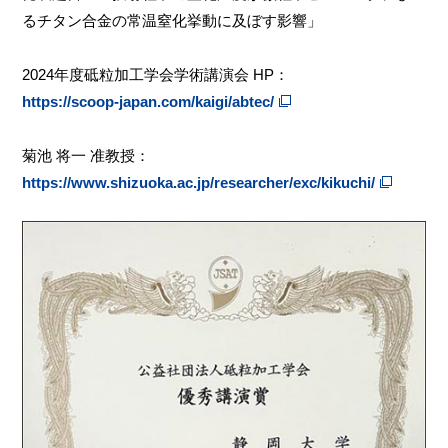
るチタン合金の常温窒化挙動に及ぼす影響」
2024年度砥粒加工学会学術講演会 HP：
https://scoop-japan.com/kaigi/abtec/
菊池 将一 准教授：
https://www.shizuoka.ac.jp/researcher/exc/kikuchi/